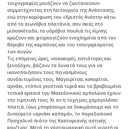
τοιχογραφίες μοιάζουν να ζωντανεύουν
συμμετέχοντας στη Λειτουργία της Ανάστασης,
ενώ στην κορύφωση του «Χριστός Ανέστη» κάτω
από τα αιωνόβια πλατάνια, σαν σκιές στο
μισοσκόταδο, τα υδρόβια πουλιά τις λίμνης
κρώζουν και φτερουγίζουν ενοχλημένα από τον
θόρυβο της καμπάνας και του τσουγκρίσματος
των αυγών .
Τις επόμενες ώρες, νοικοκυρές, εστιάτορες και
ξενοδόχοι, βάζουν τα δυνατά τους για να
ικανοποιήσουν τους πεινασμένους
συνδαιτυμόνες τους. Μαγειρίτσα, κοκορέτσι,
αρνάκι, ντόπια γευστικά τυριά και τα βραβευμένα
τοπικά κρασιά του Μακεδονικού αμπελώνα έχουν
την τιμητική τους. Κι αν η τύχη μας χαμογελάσει
πλατιά, ίσως μπορέσουμε να δοκιμάσουμε και το
δυσεύρετο «αρνάκι καπαμά», το παραδοσιακό
Πασχαλινό πιάτο της Καστοριανής αστικής
κουζίνας. Μετά τη γαστριμαργική αυτή γιορτή οι