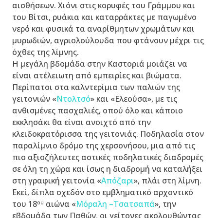
αισθήσεων. Χιόνι στις κορυφές του Γράμμου και
του Βίτσι, ρυάκια και καταρράκτες με παγωμένο
νερό και φυσικά τα αναρίθμητων χρωμάτων και
μυρωδιών, αγριολούλουδα που φτάνουν μέχρι τις
όχθες της λίμνης.
Η μεγάλη βδομάδα στην Καστοριά μοιάζει να
είναι ατέλειωτη από εμπειρίες και βιώματα.
Περίπατοι στα καλντερίμια των παλιών της
γειτονιών «
Ντολτσό
» και «Ελεούσα», με τις
ανθισμένες πασχαλιές, οπού όλο και κάποιο
εκκλησάκι θα είναι ανοιχτό από την
κλειδοκρατόρισσα της γειτονιάς. Ποδηλασία στον
παραλίμνιο δρόμο της χερσονήσου, μια από τις
πιο αξιοζήλευτες αστικές ποδηλατικές διαδρομές
σε όλη τη χώρα και ίσως η διαδρομή να καταλήξει
στη γραφική γειτονία «
Aπόζαρι
», πλάι στη λίμνη.
Εκεί, δίπλα σχεδόν στο εμβληματικό αρχοντικό
του 18
αιώνα «
Μόραλη –Τσατσαπά
», την
ου
εβδομάδα των Παθών, οι γείτονες ακολουθώντας