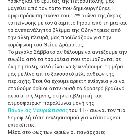
Υόρκης και το Ερμιτάζ της Πετρούπολης, μας
μαγεύει από τον τόπο που δημιουργήθηκε. Η
αμφιπρόσωπη εικόνα του 12
αιώνα της άκρας
ου
ταπείνωσης με τον άκαμπτο Ιησού από τη μια και
το ανεπανάληπτο βλέμμα της Οδηγήτριας από
την άλλη πλευρά, μας προϊδεάζουν για την
κορύφωση του Θείου Δράματος.
Το μεγάλο Σάββατο αν θέλουμε να αντέξουμε την
ευωδία από τα τσουρέκια που ετοιμάζονται σε
όλη τη πόλη, καλό είναι να ξεκινήσουμε τη μέρα
μας με λίγο απ το ξακουστό μέλι ανθέων της
περιοχής. Έτσι θα έχουμε αρκετή ενέργεια για να
σταθούμε όρθιοι όταν φυσά το δροσερό βραδινό
αεράκι της λίμνης, στην επιβλητική και
ατμοσφαιρική παραλίμνια μονή της
Παναγίας Μαυριώτισσας
του 11
αιώνα, τον πιο
ου
δημοφιλή τόπο εκκλησιασμού για ντόπιους και
επισκέπτες.
Μέσα στο φως των κεριών οι πανάρχαιες