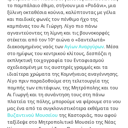
το παμπάλαιο έθιμο, στήνουν μια «Ροδάνι», μια
ξύλινη οκταθέσια κούνια, καλύπτοντας με γέλια
και παιδικές φωνές τον πένθιμο ήχο της
καμπάνας του Αι Γιώργη. Λίγο πιο πάνω
αγναντεύοντας τη λίμνη και τις βουνοκορφές
στέκεται από τον 10
αιώνα ο «δαντελωτά»
ο
διακοσμημένος ναός των
Αγίων Αναργύρων
. Μέσα
στο ημίφως του κεντρικού κλίτους, δεσπόζει η
εκπληκτική τοιχογραφία του Ενταφιασμού
σχεδιασμένη με τις αυστηρές γραμμές και τα
ιδιαίτερα χρώματα της Κομνήνειας αναγέννησης.
Λίγο πριν παραδοθούμε στη τελετουργία της
πομπής των επιτάφιων, της Μητρόπολης και του
Αι Γιωργή και τη συνάντηση τους στη πάνω
πλατεία της πόλης, μπορούμε να φέρουμε στο νου
μας ένα από τα συγκλονιστικότερα εκθέματα του
Βυζαντινού Μουσείου
της Καστοριάς, που αφού
ταξίδεψε στο Μητροπολιτικό Μουσείο της Νέας