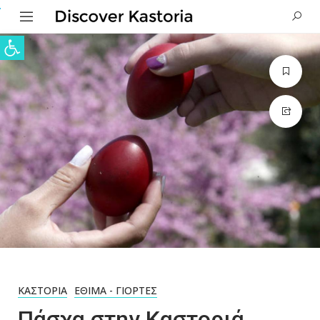
Ανοίξτε τη γραμμή εργαλείων
ΚΑΣΤΟΡΙΆ
ΈΘΙΜΑ - ΓΙΟΡΤΈΣ
Πάσχα στην Καστοριά