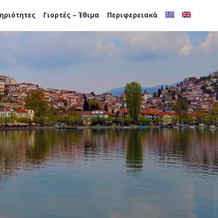
ηριότητες
Γιορτές – Έθιμα
Περιφερειακά