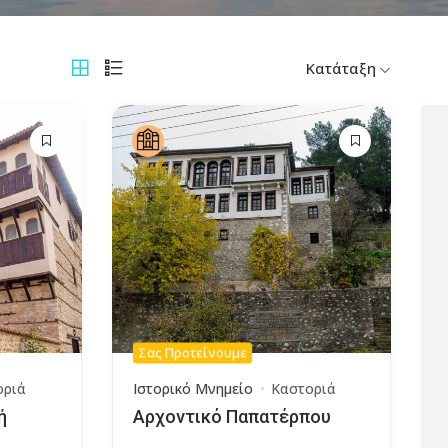
Κατάταξη
Σας Προτείνουμε
οριά
Ιστορικό Μνημείο
Καστοριά
ή
Αρχοντικό Παπατέρπου