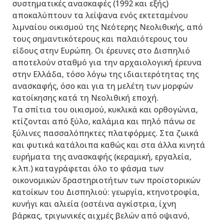
συστηματικές ανασκαφές (1992 και εξής)
αποκαλύπτουν τα λείψανα ενός εκτεταμένου
λιμναίου οικισμού της Νεότερης Νεολιθικής, από
τους σημαντικότερους και παλαιότερους του
είδους στην Eυρώπη. Οι έρευνες στο Δισπηλιό
αποτελούν σταθμό για την αρχαιολογική έρευνα
στην Ελλάδα, τόσο λόγω της ιδιαιτερότητας της
ανασκαφής, όσο και για τη μελέτη των μορφών
κατοίκησης κατά τη Nεολιθική εποχή.
Τα σπίτια του οικισμού, κυκλικά και ορθογώνια,
κτίζονται από ξύλο, καλάμια και πηλό πάνω σε
ξύλινες πασσαλόπηκτες πλατφόρμες. Στα ζωικά
και φυτικά κατάλοιπα καθώς και στα άλλα κινητά
ευρήματα της ανασκαφής (κεραμική, εργαλεία,
κ.λπ.) καταγράφεται όλο το φάσμα των
οικονομικών δραστηριοτήτων των προϊστορικών
κατοίκων του Δισπηλιού: γεωργία, κτηνοτροφία,
κυνήγι και αλιεία (οστέινα αγκίστρια, ίχνη
βάρκας, τριγωνικές αιχμές βελών από οψιανό,