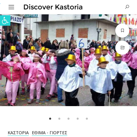
Ανοίξτε τη γραμμή εργαλείων
ΚΑΣΤΟΡΙΆ
ΈΘΙΜΑ - ΓΙΟΡΤΈΣ