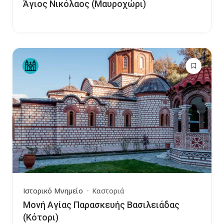
Άγιος Νικόλαος (Μαυροχώρι)
Ιστορικό Μνημείο
Καστοριά
Μονή Αγίας Παρασκευής Βασιλειάδας
(Κότορι)