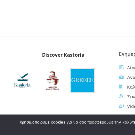
Ενημέ
Discover Kastoria
Λίγ
Ανα
Καλ
Συν
Vid
Χρησιμοποιούμε cookies για να σας προσφέρουμε την καλύτερ
202