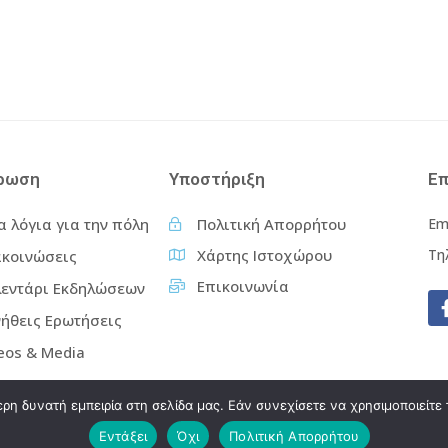
ρωση
Υποστήριξη
Επ
α λόγια για την πόλη
Πολιτική Απορρήτου
Em
Χάρτης Ιστοχώρου
Τη
κοινώσεις
Επικοινωνία
εντάρι Εκδηλώσεων
ήθεις Ερωτήσεις
eos & Media
η δυνατή εμπειρία στη σελίδα μας. Εάν συνεχίσετε να χρησιμοποιείτε 
Εντάξει
Όχι
Πολιτική Απορρήτου
6 Δήμος Καστοριάς. All rights reserved.