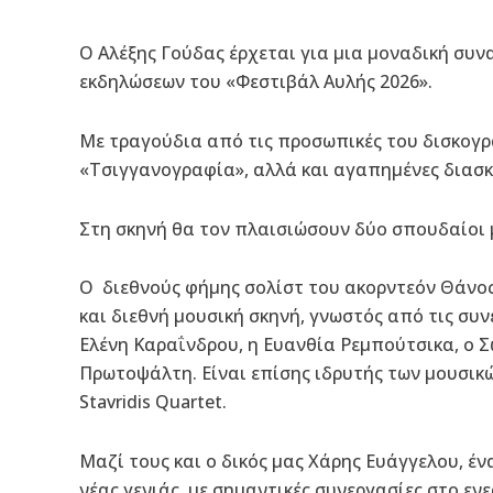
Ο Αλέξης Γούδας έρχεται για μια μοναδική συνα
εκδηλώσεων του «Φεστιβάλ Αυλής 2026».
Με τραγούδια από τις προσωπικές του δισκογρ
«Τσιγγανογραφία», αλλά και αγαπημένες διασκ
Στη σκηνή θα τον πλαισιώσουν δύο σπουδαίοι 
Ο διεθνούς φήμης σολίστ του ακορντεόν Θάνος
και διεθνή μουσική σκηνή, γνωστός από τις συν
Ελένη Καραΐνδρου, η Ευανθία Ρεμπούτσικα, ο Σ
Πρωτοψάλτη. Είναι επίσης ιδρυτής των μουσικώ
Stavridis Quartet.
Μαζί τους και ο δικός μας Χάρης Ευάγγελου, έ
νέας γενιάς, με σημαντικές συνεργασίες στο εν