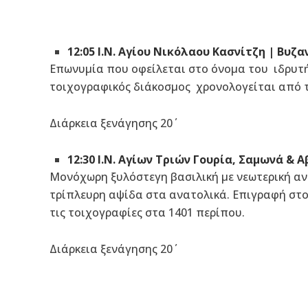
12:05 Ι.Ν. Αγίου Νικόλαου Κασνίτζη | Βυζα
Επωνυμία που οφείλεται στο όνομα του ιδρυτ
τοιχογραφικός διάκοσμος χρονολογείται από τ
Διάρκεια ξενάγησης 20΄
12:30 Ι.Ν. Αγίων Τριών Γουρία, Σαμωνά & 
Μονόχωρη ξυλόστεγη βασιλική με νεωτερική ανο
τρίπλευρη αψίδα στα ανατολικά. Επιγραφή στο
τις τοιχογραφίες στα 1401 περίπου.
Διάρκεια ξενάγησης 20΄