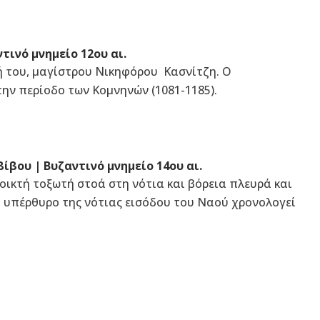
ντινό μνημείο 12ου αι.
ή του, μαγίστρου Νικηφόρου Κασνίτζη. Ο
ην περίοδο των Κομνηνών (1081-1185).
Αβίβου
|
Βυζαντινό μνημείο 14ου αι.
ικτή τοξωτή στοά στη νότια και βόρεια πλευρά και
 υπέρθυρο της νότιας εισόδου του Ναού χρονολογεί