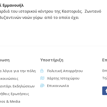
οί Εμμανουήλ
ρδιά του ιστορικού κέντρου της Καστοριάς. Ζωντανό
βυζαντινών ναών γύρω από το οποίο έχει
ρωση
Υποστήριξη
Επ
α λόγια για την πόλη
Πολιτική Απορρήτου
Em
Χάρτης Ιστοχώρου
Τη
κοινώσεις
Επικοινωνία
εντάρι Εκδηλώσεων
ήθεις Ερωτήσεις
eos & Media